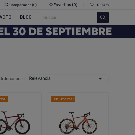
Favoritos
0
Comparador
0
0,00 €
0
ACTO
BLOG

Relevancia
Ordenar por:
rta!
¡En Oferta!