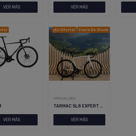
VER MÁS
VER MÁS
rta!
¡En Oferta!
Fuera De Stock
SPECIALIZED
M
TARMAC SL8 EXPERT DI2 WHT/METBLK 56
VER MÁS
VER MÁS