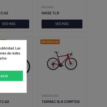
MEGAMO
 C:62
RAISE TLR
VER MÁS
VER MÁS
rta!
¡En Oferta!
ublicidad. Las
iones de redes
datos
azar
SPECIALIZED
 C:62
TARMAC SL8 COMP DI2