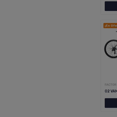
¡En Ofe
FACTOR
O2 VA