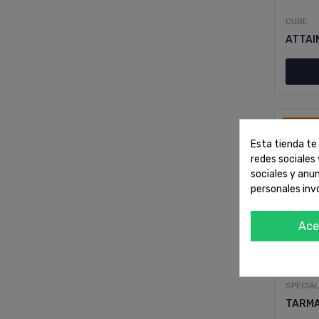
CUBE
ATTAI
¡En Ofe
Esta tienda te 
redes sociales 
sociales y anu
personales inv
Ace
SPECIAL