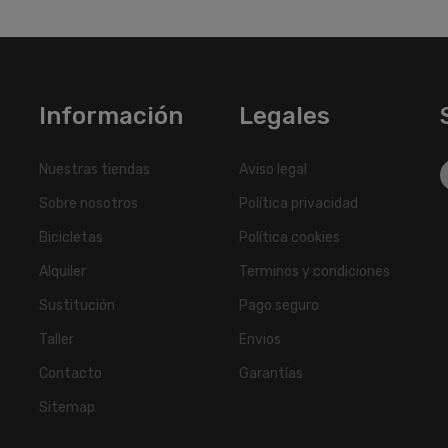
Información
Legales
Nuestras tiendas
Aviso legal
Sobre nosotros
Política privacidad
Bicicletas
Política cookies
Alquiler
Terminos y condiciones
Sustitución
Pago seguro
Taller
Envios
Contacto
Garantías
Sitemap