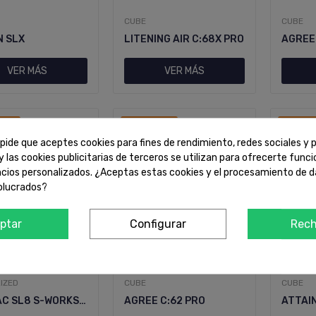
CUBE
CUBE
N SLX
LITENING AIR C:68X PRO
AGREE
VER MÁS
VER MÁS
rta!
¡En Oferta!
¡En Ofe
pide que aceptes cookies para fines de rendimiento, redes sociales y p
y las cookies publicitarias de terceros se utilizan para ofrecerte func
ncios personalizados. ¿Aceptas estas cookies y el procesamiento de 
olucrados?
ptar
Configurar
Rech
IZED
CUBE
CUBE
TARMAC SL8 S-WORKS MONTAJE CARTA EMEBIKES
AGREE C:62 PRO
ATTAIN