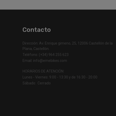
Contacto
Dirección: Av. Enrique gimeno, 25, 12006 Castellón de la
Plana, Castellón.
Teléfono: (+34) 964 255 623
Email: info@emebikes.com
HORARIOS DE ATENCIÓN:
Lunes - Viernes: 9:00 - 13:30 y de 16:30 - 20:00
Sábado: Cerrado