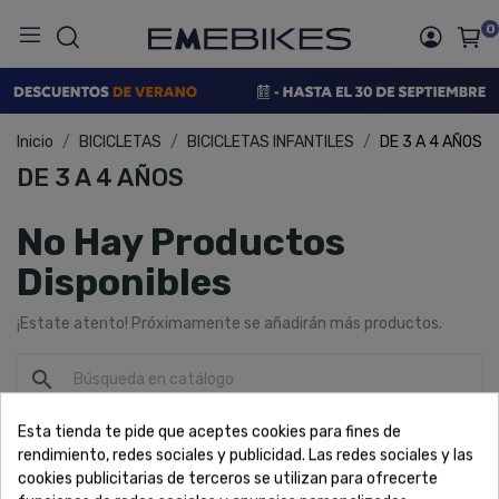
0
Inicio
BICICLETAS
BICICLETAS INFANTILES
DE 3 A 4 AÑOS
DE 3 A 4 AÑOS
No Hay Productos
Disponibles
¡Estate atento! Próximamente se añadirán más productos.
search
DE 3 A 4 AÑOS
Esta tienda te pide que aceptes cookies para fines de
rendimiento, redes sociales y publicidad. Las redes sociales y las
cookies publicitarias de terceros se utilizan para ofrecerte