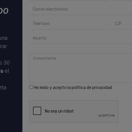
DO
una
rar
es 30
os
el
eta
He leído y acepto la
política de privacidad