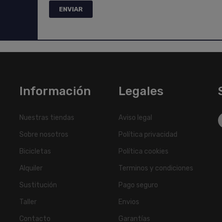
Información
Legales
Nuestras tiendas
Aviso legal
Sobre nosotros
Política privacidad
Bicicletas
Política cookies
Alquiler
Terminos y condiciones
Sustitución
Pago seguro
Taller
Envios
Contacto
Garantías