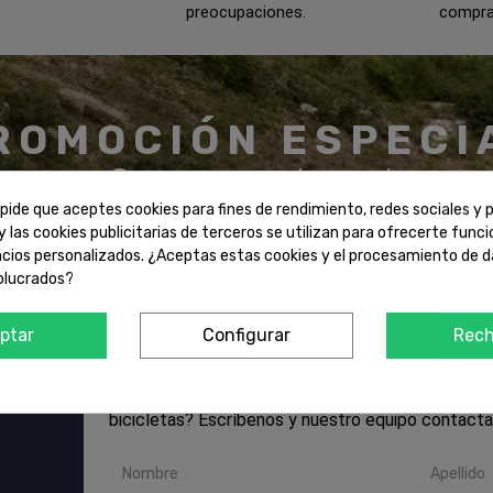
preocupaciones.
comprar
ROMOCIÓN ESPECI
¡Compra y ahorra!
pide que aceptes cookies para fines de rendimiento, redes sociales y p
y las cookies publicitarias de terceros se utilizan para ofrecerte func
ncios personalizados. ¿Aceptas estas cookies y el procesamiento de 
olucrados?
ptar
Configurar
Rech
CONTÁCTANOS
¿Quieres hacernos alguna consulta sobre nuestro s
bicicletas? Escríbenos y nuestro equipo contacta