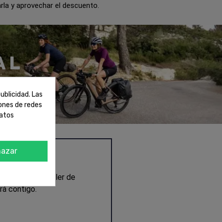
la y aprovechar el descuento.
AL
ublicidad. Las
iones de redes
datos
azar
ervicio de alquiler de
rá contigo.