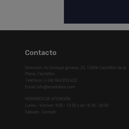
Contacto
Dirección: Av. Enrique gimeno, 25, 12006 Castellón de la
Plana, Castellón.
Teléfono: (+34) 964 255 623
Email: info@emebikes.com
HORARIOS DE ATENCIÓN:
Lunes - Viernes: 9:00 - 13:30 y de 16:30 - 20:00
Sábado: Cerrado