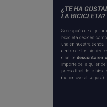
¿TE HA GUSTA
LA BICICLETA?
Si después de alquilar 
bicicleta decides comp
una en nuestra tienda
dentro de los siguient
días, te
descontarem
importe del alquiler del
precio final de la bicicl
(no incluye el seguro).