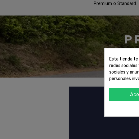
Premium o Standard.
P
Esta tienda te 
redes sociales 
sociales y anu
personales inv
Ace