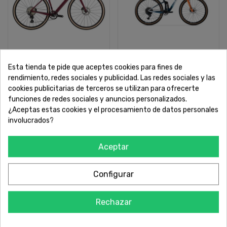
Esta tienda te pide que aceptes cookies para fines de
CANNONDALE
LEECOUGAN
rendimiento, redes sociales y publicidad. Las redes sociales y las
cookies publicitarias de terceros se utilizan para ofrecerte
SUPER SIX EVO SE 1
CROSSFIRE 428RACE
funciones de redes sociales y anuncios personalizados.
¿Aceptas estas cookies y el procesamiento de datos personales
VER MÁS
VER MÁS
involucrados?
Aceptar
¡En Oferta!
¡En Oferta!
Configurar
Rechazar