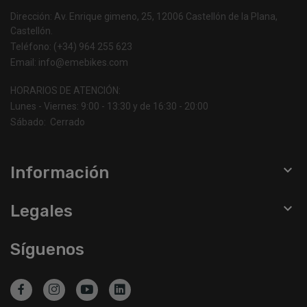
Dirección: Av. Enrique gimeno, 25, 12006 Castellón de la Plana,
Castellón.
Teléfono: (+34) 964 255 623
Email: info@emebikes.com
HORARIOS DE ATENCIÓN:
Lunes - Viernes: 9:00 - 13:30 y de 16:30 - 20:00
Sábado: Cerrado

Información

Legales
Síguenos