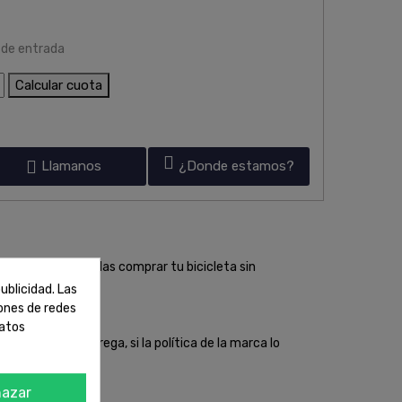
 de entrada
Calcular cuota
Llamanos
¿Donde estamos?
ras para que puedas comprar tu bicicleta sin
ublicidad. Las
iones de redes
datos
irección de entrega, si la política de la marca lo
azar