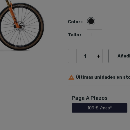
GALAXY
Color :
Talla :
Añadi

Últimas unidades en st
Paga A Plazos
109 €