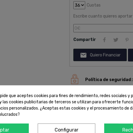
Cuotas
Escribe cuanto quieres aportar
Compartir

Quiero Financiar
Política de seguridad
Opciones de pago flexibles y segu
complicaciones.
pide que aceptes cookies para fines de rendimiento, redes sociales y p
y las cookies publicitarias de terceros se utilizan para ofrecerte func
Política de entrega
ncios personalizados. ¿Aceptas estas cookies y el procesamiento de 
Entregaremos los productos en la d
olucrados?
permite.
ptar
Configurar
Rech
Política de devolución