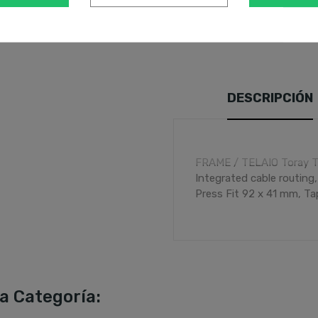
Tienes un plazo de 14 días hábile
DESCRIPCIÓN
FRAME / TELAIO Toray T7
Integrated cable routing
Press Fit 92 x 41 mm, 
POsTERIORE 100 mm FOR
Remote 3 Pos Factory K
shOCK / AMMORTIZZATOR
Remote lock out, 165 
Sram X0 Eagle AXS, 12
Direct Mount, BB392 BR
a Categoría:
Mount sAddLE / sELLA S