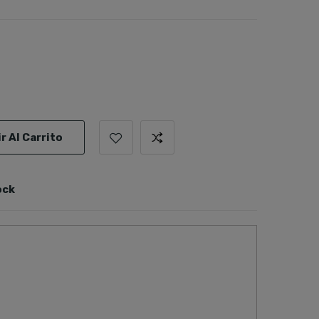
r Al Carrito
ock