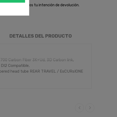
s para comunicarnos tu intención de devolución.
DETALLES DEL PRODUCTO
00 Carbon Fiber 3K+Ud, 3D Carbon link,
, DI2 Compatible,
Tapered head tube REAR TRAVEL / EsCURsIONE
K / FORCELLA Fox Float 34 Step Cast,
ashima, 110 mm Travel, 44 mm Rake REAR
E Fox Float DPS Evol Factory Kashima,
mm x 40 mm, Trunnion SV gROUPsET / gRUPPO
 Speed CRANKsET / PEdIVELLA FSA KFX 34T
AKEsET / FRENI Magura MT4 Rear Brake Flat
an Marco Ground Short Wide whEELs /