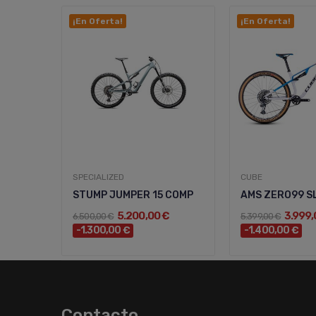
¡En Oferta!
¡En Oferta!
SPECIALIZED
CUBE
STUMP JUMPER 15 COMP
AMS ZERO99 S
5.200,00 €
3.999,
6.500,00 €
5.399,00 €
-1.300,00 €
-1.400,00 €
Contacto