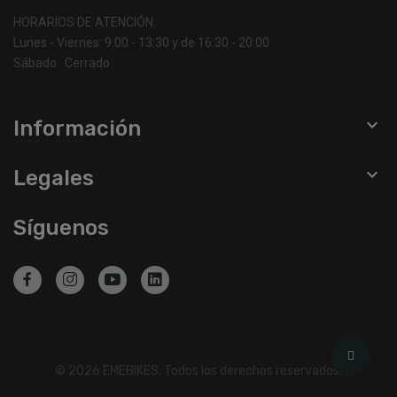
HORARIOS DE ATENCIÓN:
Lunes - Viernes: 9:00 - 13:30 y de 16:30 - 20:00
Sábado: Cerrado

Información

Legales
Síguenos
©
2026
EMEBIKES. Todos los derechos reservados.