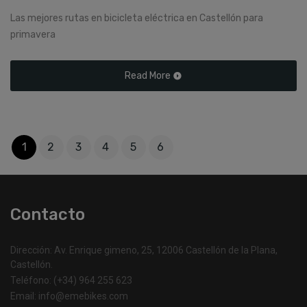
Las mejores rutas en bicicleta eléctrica en Castellón para
primavera
Read More
1
2
3
4
5
6
Contacto
Dirección: Av. Enrique gimeno, 25, 12006 Castellón de la Plana,
Castellón.
Teléfono: (+34) 964 255 623
Email: info@emebikes.com