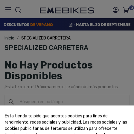
0
Inicio
SPECIALIZED CARRETERA
SPECIALIZED CARRETERA
No Hay Productos
Disponibles
¡Estate atento! Próximamente se añadirán más productos.
search
SPECIALIZED CARRETERA
Esta tienda te pide que aceptes cookies para fines de
rendimiento, redes sociales y publicidad. Las redes sociales y las
cookies publicitarias de terceros se utilizan para ofrecerte